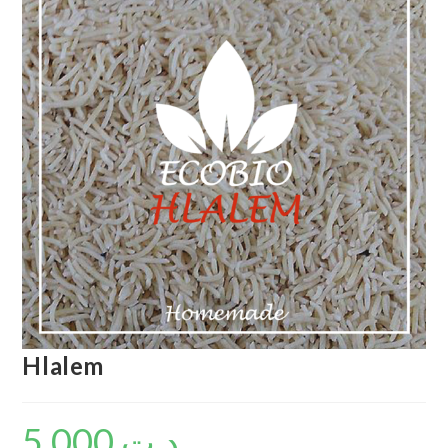
Hlalem
5.000
د.ت