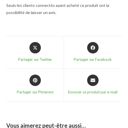
Seuls les clients connectés ayant acheté ce produit ont la
possibilité de laisser un avis.
Opens
Opens
in
in
a
a
Partager sur Twitter
Partager sur Facebook
new
new
window
window
Opens
Opens
in
in
a
a
Partager sur Pinterest
Envoyer ce produit par e-mail
new
new
window
window
Vous aimerez peut-être aussi…