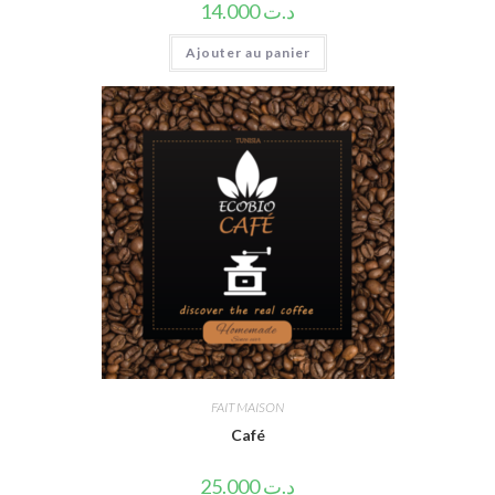
14.000
د.ت
Ajouter au panier
FAIT MAISON
Café
25.000
د.ت