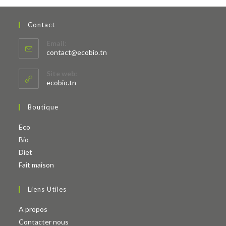
Contact
Email:
S’ouvre
contact@ecobio.tn
dans
votre
Site web:
application
ecobio.tn
Boutique
S’ouvre
Eco
S’ouvre
dans
Bio
dans
un
S’ouvre
Diet
un
nouvel
dans
S’ouvre
Fait maison
nouvel
onglet
un
dans
Liens Utiles
onglet
nouvel
un
onglet
nouvel
A propos
onglet
Contacter nous