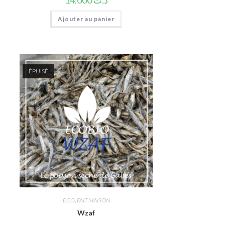
14.000
د.ت
Ajouter au panier
ÉPUISÉ
ECO
,
FAIT MAISON
Wzaf