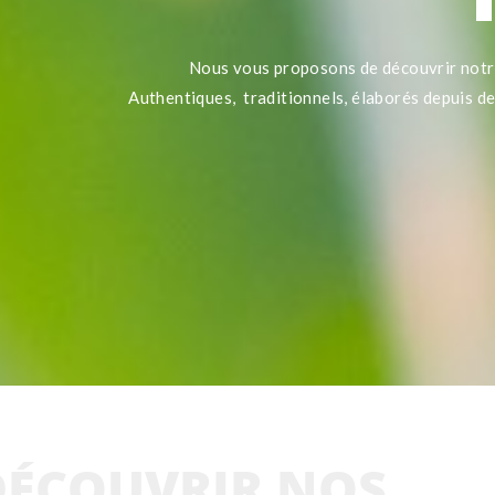
Nous vous proposons de découvrir notr
Authentiques, traditionnels, élaborés depuis d
DÉCOUVRIR NOS