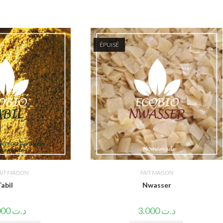
ÉPUISÉ
AIT MAISON
FAIT MAISON
abil
Nwasser
14.000
د.ت
3.000
د.ت