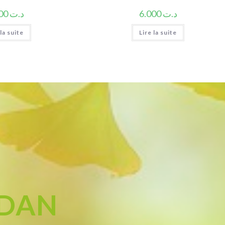
5.000
د.ت
6.000
د.ت
 la suite
Lire la suite
ADAN