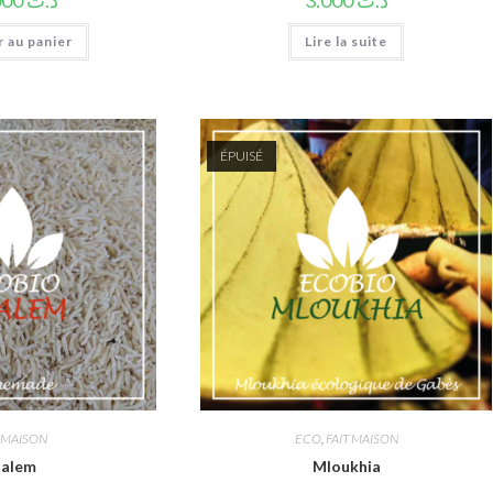
12.000
د.ت
3.000
د.ت
 au panier
Lire la suite
ÉPUISÉ
T MAISON
ECO
,
FAIT MAISON
lalem
Mloukhia