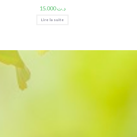
15.000
د.ت
Lire la suite