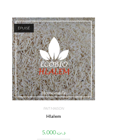
ÉPUISÉ
FAIT MAISON
Hlalem
5.000
د.ت