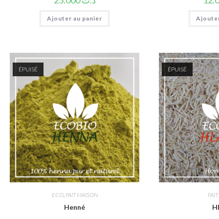
25.000
د.ت
Ajouter au panier
Ajouter
ÉPUISÉ
ÉPUISÉ
ECO
,
FAIT MAISON
FAI
Henné
H