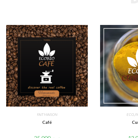
FAIT MAISON
ECO
,
F
Café
Cu