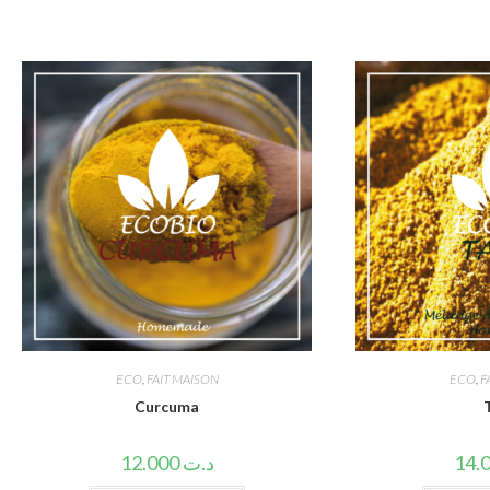
ECO
,
FAIT MAISON
ECO
,
F
Curcuma
T
12.000
د.ت