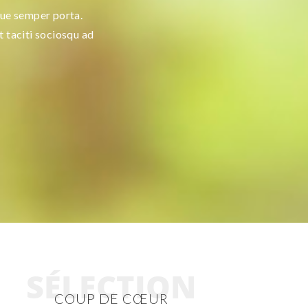
gue semper porta.
t taciti sociosqu ad
SÉLECTION
COUP DE CŒUR