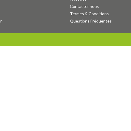
e
Contacter nous
re
Termes & Conditions
l
S’ouvre
on
Questions Fréquentes
t
dans
l
un
t
nouvel
onglet