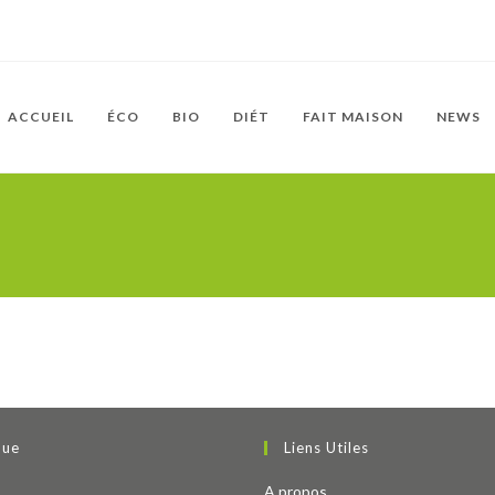
ACCUEIL
ÉCO
BIO
DIÉT
FAIT MAISON
NEWS
que
Liens Utiles
re
A propos