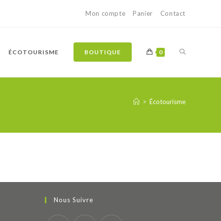
Mon compte
Panier
Contact
TOGGLE
ÉCOTOURISME
BOUTIQUE
0
WEBSITE
>
Écotourisme
SEARCH
Nous Suivre