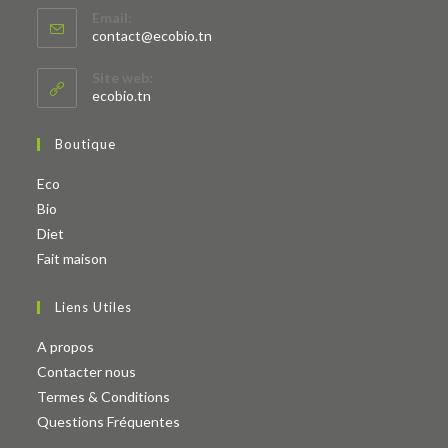
Email:
S’ouvre
contact@ecobio.tn
dans
votre
Site web:
application
ecobio.tn
Boutique
S’ouvre
Eco
S’ouvre
dans
Bio
dans
un
S’ouvre
Diet
un
nouvel
dans
S’ouvre
Fait maison
nouvel
onglet
un
dans
Liens Utiles
onglet
nouvel
un
onglet
nouvel
A propos
onglet
Contacter nous
Termes & Conditions
Questions Fréquentes