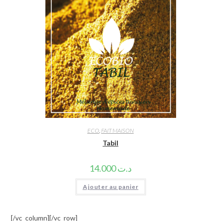
ECO
,
FAIT MAISON
Tabil
14.000
د.ت
Ajouter au panier
[/vc_column][/vc_row]