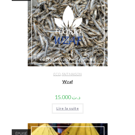
ECO
,
FAIT MAISON
Wzaf
15.000
د.ت
Lire la suite
ÉPUISÉ