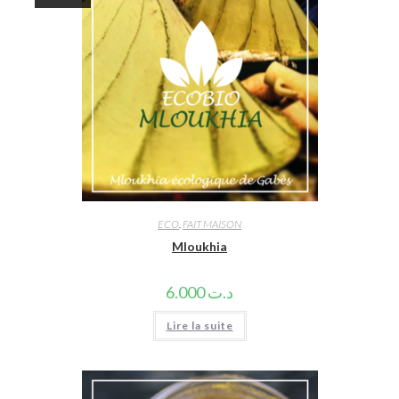
ECO
,
FAIT MAISON
Mloukhia
6.000
د.ت
Lire la suite